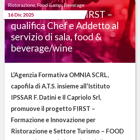
Ristorazione, Food &amp; Beverage
Al via il progetto FIRST –
16 Dic 2025
qualifica Chef e Addetto al
servizio di sala, food &
beverage/wine
L’Agenzia Formativa OMNIA SCRL,
capofila di A.T.S. insieme all’Istituto
IPSSAR F. Datini e Il Capriolo Srl,
promuove il progetto FIRST –
Formazione e Innovazione per
Ristorazione e Settore Turismo – FOOD