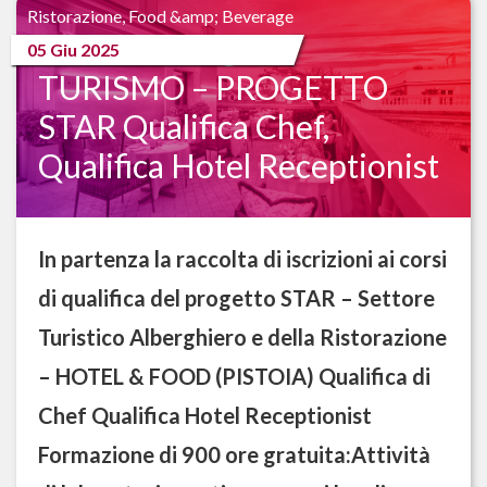
Ristorazione, Food &amp; Beverage
Filiere strategiche
05 Giu 2025
TURISMO – PROGETTO
STAR Qualifica Chef,
Qualifica Hotel Receptionist
In partenza la raccolta di iscrizioni ai corsi
di qualifica del progetto STAR – Settore
Turistico Alberghiero e della Ristorazione
– HOTEL & FOOD (PISTOIA) Qualifica di
Chef Qualifica Hotel Receptionist
Formazione di 900 ore gratuita:Attività