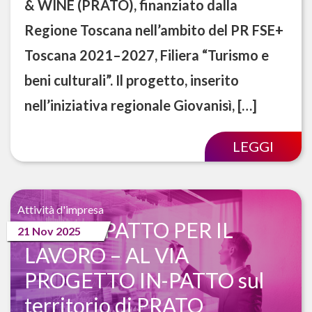
& WINE (PRATO), finanziato dalla
Regione Toscana nell’ambito del PR FSE+
Toscana 2021–2027, Filiera “Turismo e
beni culturali”. Il progetto, inserito
nell’iniziativa regionale Giovanisì, […]
LEGGI
Attività d'impresa
NUOVO PATTO PER IL
21 Nov 2025
LAVORO – AL VIA
PROGETTO IN-PATTO sul
territorio di PRATO