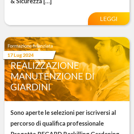
& Sicurezza […]
LEGGI
Formazione finanziata
ADDETTO
17 Lug 2024
REALIZZAZIONE
MANUTENZIONE DI
GIARDINI
Sono aperte le selezioni per iscriversi al
percorso di qualifica professionale
Progetto REGARD Reskilling Gardening