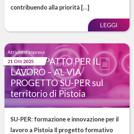
contribuendo alla priorità […]
LEGGI
Attività d'impresa
NUOVO PATTO PER IL
21 Ott 2025
LAVORO – AL VIA
PROGETTO SU-PER sul
territorio di Pistoia
SU-PER: formazione e innovazione per il
lavoro a Pistoia Il progetto formativo