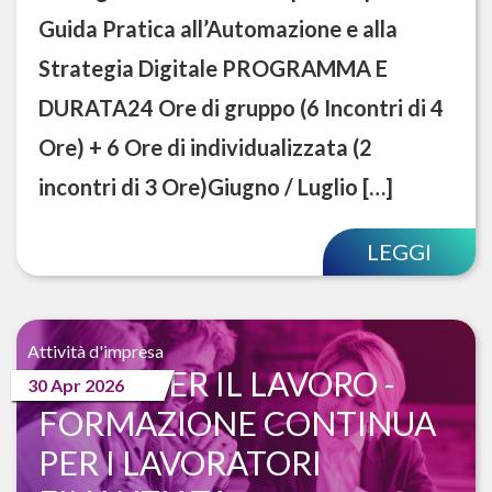
Guida Pratica all’Automazione e alla
Strategia Digitale PROGRAMMA E
DURATA24 Ore di gruppo (6 Incontri di 4
Ore) + 6 Ore di individualizzata (2
incontri di 3 Ore)Giugno / Luglio […]
LEGGI
Attività d'impresa
PATTO PER IL LAVORO -
30 Apr 2026
FORMAZIONE CONTINUA
PER I LAVORATORI