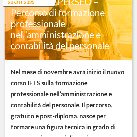
Corso IFTS PERSEO –
20 Ott 2025
Percorso di formazione
professionale
nell’amministrazione e
contabilità del personale
Nel mese di novembre avrà inizio il nuovo
corso IFTS sulla formazione
professionale nell’amministrazione e
contabilità del personale. Il percorso,
gratuito e post-diploma, nasce per
formare una figura tecnica in grado di