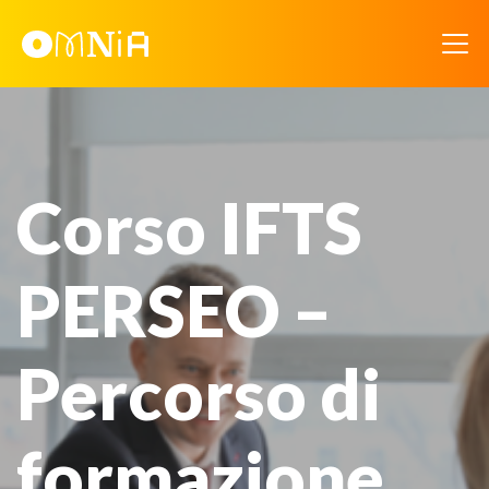
Corso IFTS
PERSEO –
Percorso di
formazione