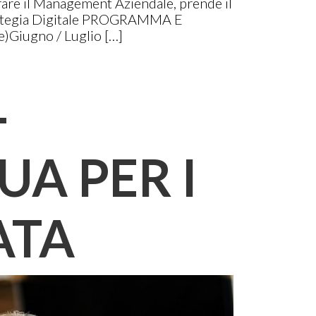
rare il Management Aziendale, prende il
a Strategia Digitale PROGRAMMA E
e)Giugno / Luglio […]
-
A PER I
ATA