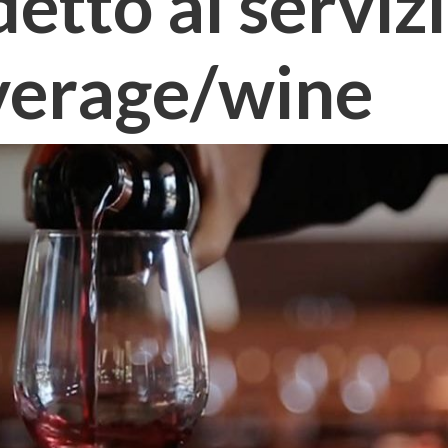
tto al servizio
verage/wine