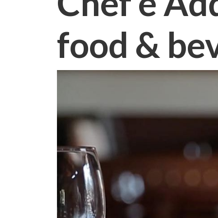
Chef e Adde
food & be